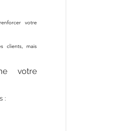
nforcer votre 
s clients, mais 
e votre 
 : 