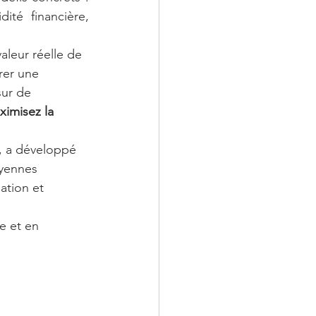
té financière, 
valeur réelle de 
rer une 
sur de 
ximisez la 
, a développé 
yennes 
ation et 
e et en 