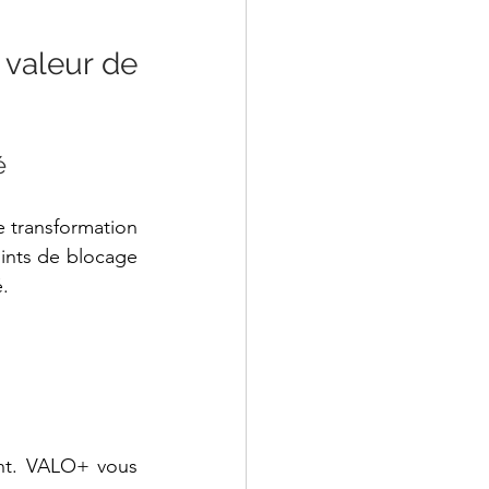
valeur de 
é 
e transformation 
oints de blocage 
. 
nt. VALO+ vous 