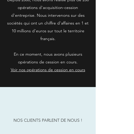
opérations d'acquisition-cession
d'entreprise. Nous intervenons sur des
sociétés qui ont un chiffre d’affaires en 1 et
10 millions d’euros sur tout le territoire
français.
En ce moment, nous avons plusieurs
opérations de cession en cours.
Voir nos opérations de cession en cours
NOS CLIENTS PARLENT DE NOUS !