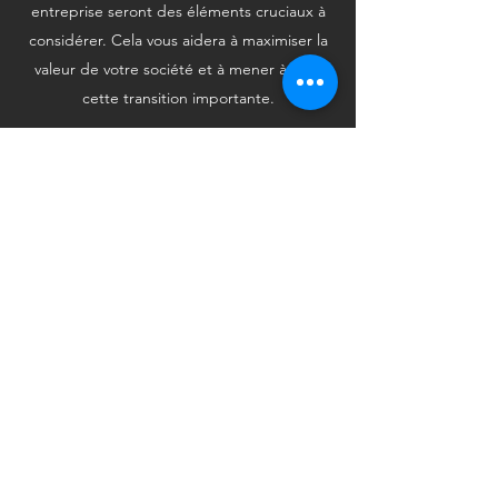
entreprise seront des éléments cruciaux à
considérer. Cela vous aidera à maximiser la
valeur de votre société et à mener à bien
cette transition importante.
Forts de notre expertise, nous sommes là
pour vous guider pas à pas et vous assurer
une cession fluide et réussie.
COMMENT CHOISIR LE
REPRENEUR DE MON
ENTREPRISE SI JE SUIS
CÉDANT ?