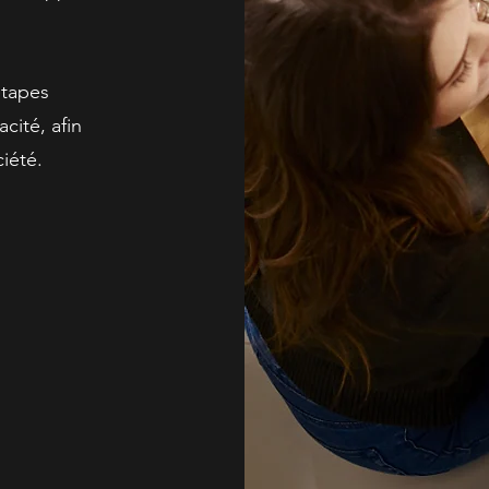
étapes
acité, afin
ciété.