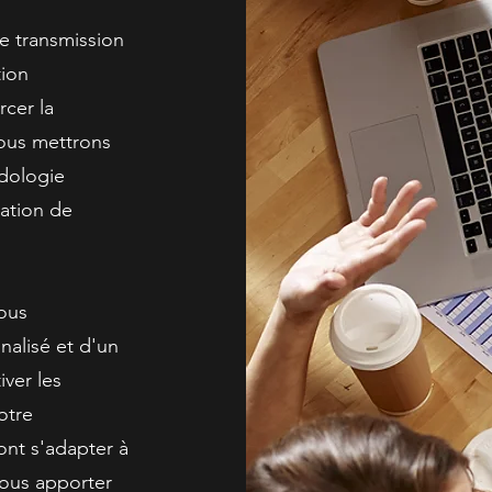
e transmission
tion
cer la
ous mettrons
odologie
éation de
ous
nalisé et d'un
iver les
otre
ont s'adapter à
vous apporter