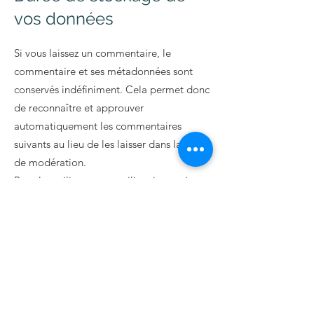
vos données
Si vous laissez un commentaire, le
commentaire et ses métadonnées sont
conservés indéfiniment. Cela permet donc
de reconnaître et approuver
automatiquement les commentaires
suivants au lieu de les laisser dans la file
de modération.
Pour les utilisateurs et utilisatrices qui
s’enregistrent sur notre site (si cela est
possible), nous stockons également les
données personnelles indiquées dans leur
profil. Tous les utilisateurs et utilisatrices
peuvent voir, modifier ou supprimer leurs
informations personnelles à tout moment
(à l’exception de leur nom