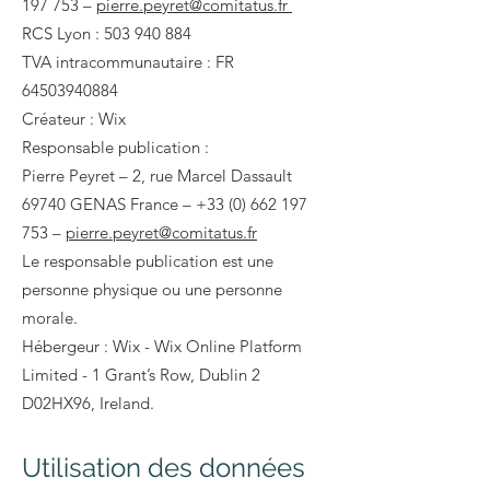
197 753
–
pierre.peyret@comitatus.fr
RCS Lyon :
503 940 884
TVA intracommunautaire : FR
64503940884
Créateur : Wix
Responsable publication :
Pierre Peyret – 2, rue Marcel Dassault
69740 GENAS France –
+33 (0) 662 197
753
–
pierre.peyret@comitatus.fr
Le responsable publication est une
personne physique ou une personne
morale.
Hébergeur :
Wix - Wix Online Platform
Limited - 1 Grant’s Row, Dublin 2
D02HX96, Ireland.
Utilisation des données