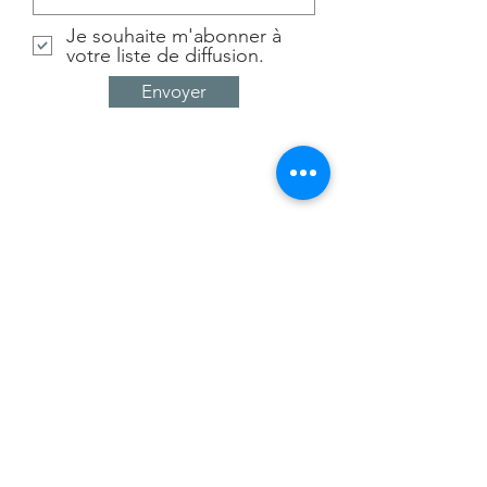
Je souhaite m'abonner à
votre liste de diffusion.
Envoyer
pierre.peyret@comitatus.fr
+33 (0)6 62 19 77 53
4 rue Jean Moulin, 69740 Genas - France
© 2022 by Comitatus - VALO CAPITAL® - VALO +® I
Legal notices
I
Terms & Conditions of Use
I Privacy
policy