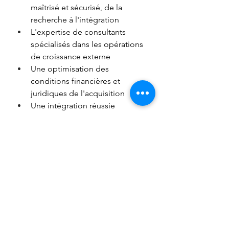
maîtrisé et sécurisé, de la 
recherche à l'intégration 
L'expertise de consultants 
spécialisés dans les opérations 
de croissance externe 
Une optimisation des 
conditions financières et 
juridiques de l'acquisition 
Une intégration réussie 
permettant de maximiser les 
synergies et d’augmenter votre 
rentabilité 
Faites confiance à Comitatus et sa 
méthode VALO CAPITAL® pour 
réussir votre prochaine acquisition 
d'entreprise. Contactez-nous dès 
maintenant ! 