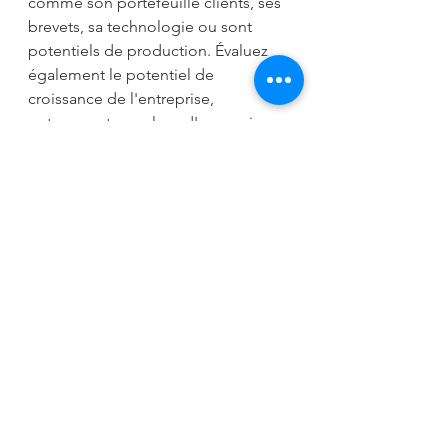
comme son portefeuille clients, ses 
brevets, sa technologie ou sont 
potentiels de production. Évaluez 
également le potentiel de 
croissance de l'entreprise, 
notamment ses plans d'expansion, 
ses innovations futures et ses 
opportunités de diversification. 
En conclusion, évaluer le prix d'une 
société nécessite une approche 
méthodique et une analyse 
approfondie de multiples facteurs 
financiers, opérationnels et 
stratégiques. N'hésitez pas à vous 
faire accompagner par des experts 
en évaluation d'entreprise pour 
obtenir une estimation précise et 
prendre des décisions éclairées lors 